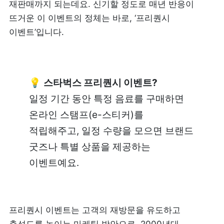
재판매까지 되는데요. 신기할 정도로 매년 반응이 
리뷰 모으기
NEW
뜨거운 이 이벤트의 정체는 바로, ‘프리퀀시 
이벤트’입니다. 
업종별 기능
음식점
도소매
💡 
스타벅스 프리퀀시 이벤트?
카페・베이커리
일정 기간 동안 특정 음료를 구매하면 
도・소매업
온라인 스탬프(e-스티커)를 
식당
꽃집
적립해주고, 일정 수량을 모으면 브랜드 
굿즈나 특별 상품을 제공하는 
술집・바
무인매장
이벤트예요. 
서비스업
B2B
프리퀀시 이벤트는 고객의 재방문을 유도하고 
뷰티
SDK·API 연동