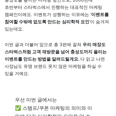
충성도를 높이는 마케팅 방안으로, 2000년대 
초반부터 스타벅스에서 진행하는 대표적인 마케팅 
피트니스
페이스패스
캠페인이에요. 이벤트가 성행하는 이유에는 ‘
이벤트를 
참여할 수밖에 없도록 만드는
심리학적 요인
’이 숨겨져 
추천 조합
있는데요.
사장님 스토리
이번 글과 더불어 앞으로 총 3편에 걸쳐 
우리 매장도 
스타벅스처럼 고객 재방문을 넘어 충성도까지 올리는 
혜택
이벤트를 만드는 방법을 알려드릴게요. 
다 읽고 나면 
사장님도 유명 브랜드 못지 않은 마케팅을 하실 수 
대리점 홈페이지
있을 거예요. 
광고 제휴
고객 지원
우선 이번 글에서는  

✅ 스탬프/쿠폰 마케팅의 의미와 이 
상담 받기