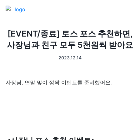
제품 소개
[EVENT/종료] 토스 포스 추천하면,
사장님과 친구 모두 5천원씩 받아요
프론트
매출 장부
2023.12.14
터미널
예약관리
포스 프로그램
프랜차이즈
사장님, 연말 맞이 깜짝 이벤트를 준비했어요. 
고객관리
키오스크
픽업주문
테이블주문