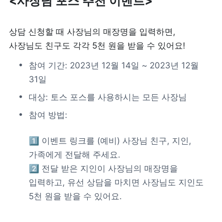
<
사장님 포스 추천 이벤트>
리뷰 모으기
NEW
상담 신청할 때 사장님의 매장명을 입력하면,

사장님도 친구도 각각 5천 원을 받을 수 있어요! 
업종별 기능
참여 기간: 2023년 12월 14일 ~ 2023년 12월 
음식점
도소매
31일
카페・베이커리
대상: 토스 포스를 사용하시는 모든 사장님
도・소매업
참여 방법: 
식당
꽃집
1️⃣ 이벤트 링크를 (예비) 사장님 
친구, 지인
, 
술집・바
무인매장
가족
에게 전달해 주세요. 

2️⃣ 전달 받은 지인이 사장님의 매장명을 
입력하고, 유선 상담을 마치면 사장님도 지인도 
서비스업
B2B
5천 원을 받을 수 있어요.
뷰티
SDK·API 연동