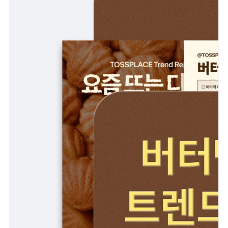
리뷰 모으기
NEW
업종별 기능
음식점
도소매
카페・베이커리
도・소매업
식당
꽃집
술집・바
무인매장
서비스업
B2B
뷰티
SDK·API 연동