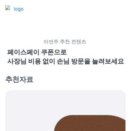
제품 소개
이번주 추천 컨텐츠 
프론트
매출 장부
페이스페이 쿠폰으로

사장님 비용 없이 손님 방문을 늘려보세요
터미널
예약관리
포스 프로그램
프랜차이즈
추천자료
고객관리
키오스크
픽업주문
테이블주문