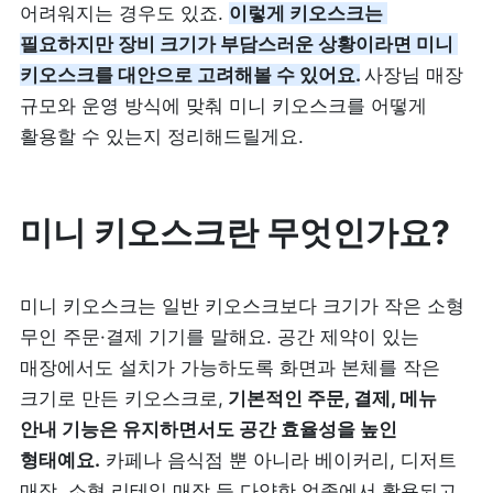
어려워지는 경우도 있죠. 
이렇게 키오스크는 
리뷰 모으기
NEW
필요하지만 장비 크기가 부담스러운 상황이라면 미니 
키오스크를 대안으로 고려해볼 수 있어요.
사장님 매장 
업종별 기능
규모와 운영 방식에 맞춰 미니 키오스크를 어떻게 
활용할 수 있는지 정리해드릴게요.
음식점
도소매
카페・베이커리
도・소매업
미니 키오스크란 무엇인가요?
식당
꽃집
미니 키오스크는 일반 키오스크보다 크기가 작은 소형 
술집・바
무인 주문·결제 기기를 말해요. 공간 제약이 있는 
무인매장
매장에서도 설치가 가능하도록 화면과 본체를 작은 
크기로 만든 키오스크로,
 기본적인 주문, 결제, 메뉴 
안내 기능은 유지하면서도 공간 효율성을 높인 
서비스업
B2B
형태예요.
 카페나 음식점 뿐 아니라 베이커리, 디저트 
뷰티
SDK·API 연동
매장, 소형 리테일 매장 등 다양한 업종에서 활용되고 