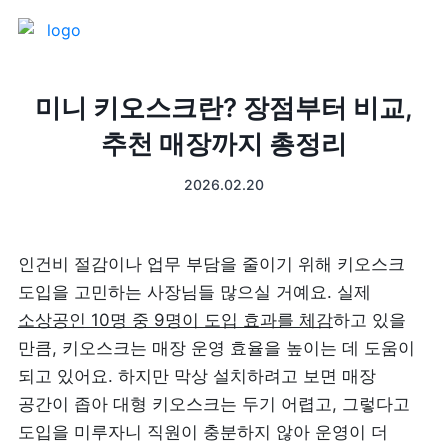
제품 소개
미니 키오스크란? 장점부터 비교,
추천 매장까지 총정리
프론트
매출 장부
2026.02.20
터미널
예약관리
포스 프로그램
프랜차이즈
인건비 절감이나 업무 부담을 줄이기 위해 키오스크 
도입을 고민하는 사장님들 많으실 거예요. 실제 
고객관리
키오스크
소상공인 10명 중 9명이 도입 효과를 체감
하고 있을 
만큼, 키오스크는 매장 운영 효율을 높이는 데 도움이 
픽업주문
되고 있어요. 하지만 막상 설치하려고 보면 매장 
공간이 좁아 대형 키오스크는 두기 어렵고, 그렇다고 
테이블주문
도입을 미루자니 직원이 충분하지 않아 운영이 더 