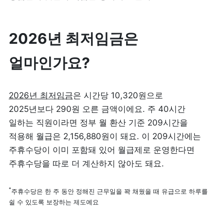
리뷰 모으기
NEW
2026년 최저임금은 
업종별 기능
얼마인가요?
음식점
도소매
카페・베이커리
2026년 최저임금
은 시간당 10,320원으로 
도・소매업
2025년보다 290원 오른 금액이에요. 주 40시간 
식당
일하는 직원이라면 정부 월 환산 기준 209시간을 
꽃집
적용해 월급은 2,156,880원이 돼요. 이 209시간에는 
술집・바
무인매장
주휴수당이 이미 포함돼 있어 월급제로 운영한다면 
주휴수당을 따로 더 계산하지 않아도 돼요.
서비스업
B2B
*
주휴수당은 한 주 동안 정해진 근무일을 꽉 채웠을 때 유급으로 하루를 
쉴 수 있도록 보장하는 제도예요
뷰티
SDK·API 연동