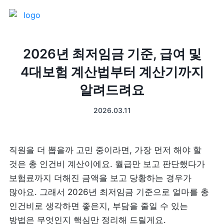
제품 소개
2026년 최저임금 기준, 급여 및
4대보험 계산법부터 계산기까지
프론트
매출 장부
알려드려요
터미널
예약관리
2026.03.11
포스 프로그램
프랜차이즈
직원을 더 뽑을까 고민 중이라면, 가장 먼저 해야 할 
고객관리
키오스크
것은 총 인건비 계산이에요. 월급만 보고 판단했다가 
보험료까지 더해진 금액을 보고 당황하는 경우가 
픽업주문
많아요. 그래서 2026년 최저임금 기준으로 얼마를 총 
인건비로 생각하면 좋은지, 부담을 줄일 수 있는 
테이블주문
방법은 무엇인지 핵심만 정리해 드릴게요.