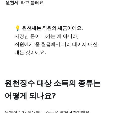
'원천세'
 라고 불러요.
피트니스
페이스패스
추천 조합
💡 
원천세는 직원의 세금이에요.
사장님 돈이 나가는 게 아니라, 
사장님 스토리
직원에게 줄 월급에서 미리 떼어서 대신 
내는 것이에요.
혜택
대리점 홈페이지
원천징수 대상 소득의 종류는 
광고 제휴
어떻게 되나요?
고객 지원
상담 받기
원천징수가 적용되는 소득은 크게 4가지예요. 