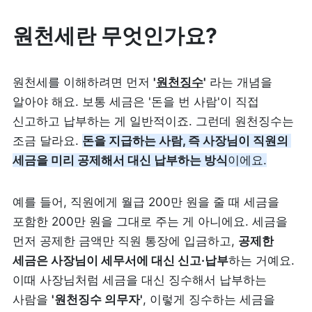
리뷰 모으기
NEW
원천세란 무엇인가요?
업종별 기능
원천세를 이해하려면 먼저 
'
원천징수
'
 라는 개념을 
알아야 해요. 보통 세금은 '돈을 번 사람'이 직접 
음식점
도소매
신고하고 납부하는 게 일반적이죠. 그런데 원천징수는 
카페・베이커리
도・소매업
조금 달라요. 
돈을 지급하는 사람, 즉 사장님이 직원의 
세금을 미리 공제해서 대신 납부하는 방식
이에요.
식당
꽃집
예를 들어, 직원에게 월급 200만 원을 줄 때 세금을 
술집・바
무인매장
포함한 200만 원을 그대로 주는 게 아니에요. 세금을 
먼저 공제한 금액만 직원 통장에 입금하고, 
공제한 
세금은 사장님이 세무서에 대신 신고·납부
하는 거예요. 
서비스업
B2B
이때 사장님처럼 세금을 대신 징수해서 납부하는 
뷰티
SDK·API 연동
사람을 
'원천징수 의무자'
, 이렇게 징수하는 세금을 