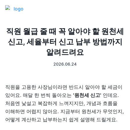
제품 소개
직원 월급 줄 때 꼭 알아야 할 원천세
신고, 세율부터 신고 납부 방법까지
프론트
매출 장부
알려드려요
터미널
예약관리
2026.06.24
포스 프로그램
프랜차이즈
직원을 고용한 사장님이라면 반드시 알아야 할 세금이 
고객관리
키오스크
있어요. 매달 한 번씩 돌아오는 
'원천세 신고'
 인데요. 
처음엔 낯설고 복잡하게 느껴지지만, 개념과 흐름을 
픽업주문
이해하면 어렵지 않아요. 지금부터 원천세가 무엇인지, 
어떻게 계산하고 납부하는지 쉽게 설명해 드릴게요.
테이블주문