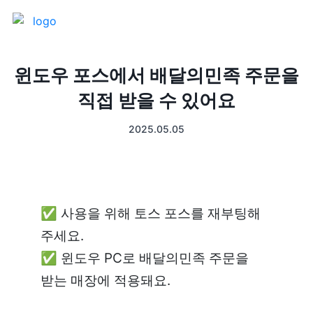
제품 소개
윈도우 포스에서 배달의민족 주문을
직접 받을 수 있어요
프론트
매출 장부
2025.05.05
터미널
예약관리
포스 프로그램
프랜차이즈
✅ 사용을 위해 토스 포스를 재부팅해 
고객관리
키오스크
주세요.

✅ 윈도우 PC로 배달의민족 주문을 
픽업주문
받는 매장에 적용돼
요.
테이블주문