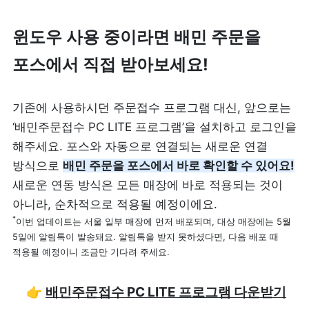
리뷰 모으기
NEW
윈도우 사용 중이라면 배민 주문을 
포스에서 직접 받아보세요!
업종별 기능
음식점
기존에 사용하시던 주문접수 프로그램 대신, 앞으로는 
도소매
‘배민주문접수 PC LITE 프로그램’을 설치하고
 로그인을 
카페・베이커리
도・소매업
해주세요. 포스와 자동으로 연결되는 새로운 연결 
방식으로 
배민 주문을 포스에서 바로 확인할 수 있어요!
식당
꽃집
새로운 연동 방식은 모든 매장에 바로 적용되는 것이 
술집・바
무인매장
*
이번 업데이트는 서울 일부 매장에 먼저 배포되며, 대상 매장에는 5월 
5일에 알림톡이 발송돼요. 알림톡을 받지 못하셨다면, 다음 배포 때 
적용될 예정이니 조금만 기다려 주세요.
서비스업
B2B
👉 
배민주문접수 PC LITE 프로그램 다운받기
뷰티
SDK·API 연동