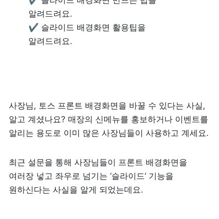
✔ 슬라이드 배경화면 만드는 법을 
알려드려요.

리뷰 모으기
NEW
✔ 슬라이드 배경화면 활용팁을 
알려드려요.
업종별 기능
음식점
도소매
카페・베이커리
도・소매업
사장님, 토스 프론트 배경화면을 바꿀 수 있다는 사실, 
알고 계셨나요? 매장의 신메뉴를 홍보하거나 이벤트를 
식당
꽃집
알리는 용도로 이미 많은 사장님들이 사용하고 계세요.
술집・바
무인매장
최근 설문을 통해 사장님들이 프론트 배경화면을 
여러장 넣고 좌우로 넘기는 ‘슬라이드’ 기능을 
원하신다는 사실을 알게 되었는데요.
서비스업
B2B
뷰티
SDK·API 연동