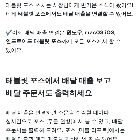
태블릿 포스 쓰시는 사장님에게 반가운 소식이 왔어요! 
리뷰 모으기
NEW
이제 
태블릿 포스에서도 배달 매출을 연결할 수 있어요.
업종별 기능
✔이제 배달 매출 연결은 
윈도우, macOS
iOS, 
안드로이드
태블릿 포스
까지 모든 포스에서 할 수 
음식점
도소매
있어요.
카페・베이커리
도・소매업
식당
꽃집
태블릿 포스에서 배달 매출 보고

배달 주문서도 출력하세요
술집・바
무인매장
배달 매출을 연결하면 주문을 수락할 때마다 
실시간으로 포스 [주문 현황]에서 볼 수 있고, 배달 
서비스업
B2B
주문서를 출력해 드려요. 포스 [매출 리포트]에서는 
뷰티
SDK·API 연동
배달 매출과 매장 매출을 합산해서 볼 수 있어요.