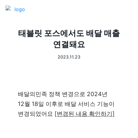
제품 소개
태블릿 포스에서도 배달 매출
연결돼요
프론트
매출 장부
2023.11.23
터미널
예약관리
포스 프로그램
프랜차이즈
배달의민족 정책 변경으로 2024년 
고객관리
키오스크
12월 18일 이후로 배달 서비스 기능이 
변경되었어요 
[변경된 내용 확인하기]
픽업주문
테이블주문