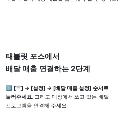
피트니스
페이스패스
추천 조합
사장님 스토리
태블릿 포스에서 

혜택
배달 매출 연결하는 2단계 
대리점 홈페이지
1️⃣ 
[三] → [설정] → [배달 매출 설정] 순서로 
눌러주세요. 
그리고 매장에서
쓰고 있는 배달 
광고 제휴
프로그램을 연결해 주세요.
고객 지원
상담 받기