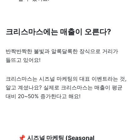
리뷰 모으기
NEW
업종별 기능
크리스마스에는 매출이 오른다?
음식점
도소매
반짝반짝한 불빛과 알록달록한 장식으로 거리가 
카페・베이커리
들뜨고 있어요! 
도・소매업
식당
크리스마스는 시즈널 마케팅의 대표 이벤트라는 것, 
꽃집
알고 계셨나요? 실제로 크리스마스는 매출이 평균 
술집・바
무인매장
대비 20~50% 증가한다고 해요! 
서비스업
B2B
뷰티
SDK·API 연동
📌 
시즈널 마케팅 (Seasonal 