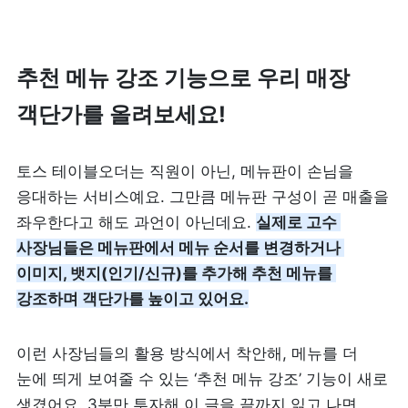
리뷰 모으기
NEW
추천 메뉴 강조 기능으로 우리 매장 
업종별 기능
객단가를 올려보세요!
음식점
도소매
토스 테이블오더는 직원이 아닌, 메뉴판이 손님을 
카페・베이커리
도・소매업
응대하는 서비스예요. 그만큼 메뉴판 구성이 곧 매출을 
좌우한다고 해도 과언이 아닌데요. 
실제로 고수 
식당
꽃집
사장님들은 메뉴판에서 메뉴 순서를 변경하거나 
이미지, 뱃지(인기/신규)를 추가해 추천 메뉴를 
술집・바
무인매장
강조하며 객단가를 높이고 있어요.
이런 사장님들의 활용 방식에서 착안해, 메뉴를 더 
서비스업
B2B
눈에 띄게 보여줄 수 있는 ‘추천 메뉴 강조’ 기능이 새로 
뷰티
SDK·API 연동
생겼어요. 3분만 투자해 이 글을 끝까지 읽고 나면, 