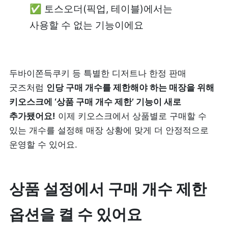
✅ 토스오더(픽업, 테이블)에서는 
리뷰 모으기
NEW
사용할 수 없는 기능이에요
업종별 기능
두바이쫀득쿠키 등 특별한 디저트나 한정 판매 
음식점
도소매
굿즈처럼 
인당 구매 개수를 제한해야 하는 매장을 위해 
카페・베이커리
도・소매업
키오스크에 ‘상품 구매 개수 제한’ 기능이 새로 
추가됐어요!
 이제 키오스크에서 상품별로 구매할 수 
식당
꽃집
있는 개수를 설정해 매장 상황에 맞게 더 안정적으로 
운영할 수 있어요.
술집・바
무인매장
상품 설정에서 구매 개수 제한 
서비스업
B2B
옵션을 켤 수 있어요
뷰티
SDK·API 연동