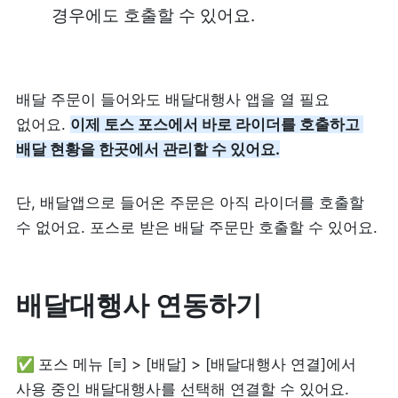
경우에도 호출할 수 있어요.
리뷰 모으기
NEW
업종별 기능
배달 주문이 들어와도 배달대행사
 앱
을 열 필요 
없어요. 
이제 토스 포스에서 바로 라이더를 호출하고 
음식점
도소매
배달 현황을 한곳에서 관리할 수 있어요.
카페・베이커리
도・소매업
단, 배달앱으로 들어온 주문은 아직 라이더를 호출할 
식당
꽃집
수 없어요. 포스로 받은 배달 주문만 호출할 수 있어요.
술집・바
무인매장
배달대행사 연동하기
서비스업
B2B
✅ 
포스 메뉴 [≡] > [배달] > [배달대행사 연결]에서 
뷰티
SDK·API 연동
사용 중인 배달대행사를 선택해 연결할 수 있어요.