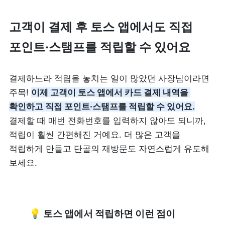
리뷰 모으기
NEW
고객이 결제 후 토스 앱에서도 직접 
포인트
·
스탬프를 적립할 수 있어요
업종별 기능
음식점
결제하느라 적립을 놓치는 일이 많았던 사장님이라면 
도소매
주목! 
이제 고객이 토스 앱에서 카드 결제 내역을 
카페・베이커리
도・소매업
확인하고 직접 포인트·스탬프를 적립할 수 있어요.
결제할 때 매번 전화번호를 입력하지 않아도 되니까, 
식당
꽃집
적립이 훨씬 간편해진 거예요. 더 많은 고객을 
적립하게 만들고 단골의 재방문도 자연스럽게 유도해 
술집・바
무인매장
보세요.
서비스업
B2B
💡 토스 앱에서 적립하면 이런 점이 
뷰티
SDK·API 연동