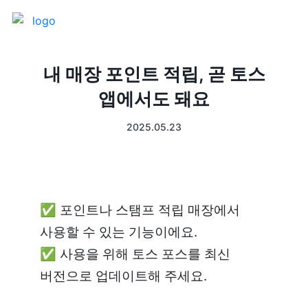
제품 소개
내 매장 포인트 적립, 곧 토스
앱에서도 돼요
프론트
매출 장부
2025.05.23
터미널
예약관리
포스 프로그램
프랜차이즈
✅ 포인트나 스탬프 적립 매장에서 
고객관리
키오스크
사용할 수 있는 기능이에요.

✅ 사용을 위해 토스 포스를 최신 
픽업주문
버전으로 업데이트해 주세요.
테이블주문