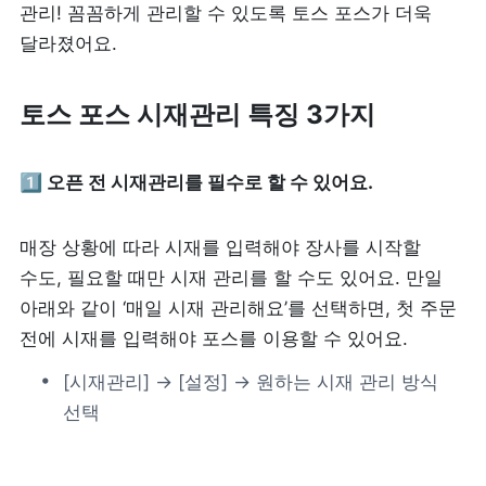
관리! 꼼꼼하게 관리할 수 있도록 토스 포스가 더욱 
리뷰 모으기
NEW
달라졌어요. 
업종별 기능
토스 포스 시재관리 특징 3가지 
음식점
도소매
1️⃣ 오픈 전 시재관리를 필수로 할 수 있어요. 
카페・베이커리
도・소매업
매장 상황에 따라 시재를 입력해야 장사를 시작할 
식당
꽃집
수도, 필요할 때만 시재 관리를 할 수도 있어요. 만일 
아래와 같이 ‘매일 시재 관리해요’를 선택하면, 첫 주문 
술집・바
무인매장
전에 시재를 입력해야 포스를 이용할 수 있어요.
[시재관리] → [설정] → 원하는 시재 관리 방식 
선택
서비스업
B2B
뷰티
SDK·API 연동