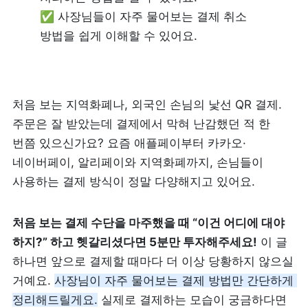
✅ 사장님들이 자주 물어보는 결제 취소 
리뷰 모으기
NEW
방법을 쉽게 이해할 수 있어요.
업종별 기능
처음 보는 지역화폐나, 외국인 손님의 낯선 QR 결제. 
음식점
도소매
주문은 잘 받았는데 결제에서 막혀 난감했던 적 한 
카페・베이커리
도・소매업
번쯤 있으신가요? 요즘 애플페이부터 카카오·
네이버페이, 알리페이와 지역화폐까지, 손님들이 
식당
꽃집
사용하는 결제 방식이 정말 다양해지고 있어요. 
술집・바
무인매장
처음 보는 결제 수단을 마주했을 때 “이건 어디에 대야 
하지?” 하고 헷갈리셨다면 5분만 투자해주세요!
 이 글 
하나면 앞으로 결제할 때마다 더 이상 당황하지 않으실 
서비스업
B2B
거예요. 
사장님이 자주 물어보는 결제 방법만 간단하게 
뷰티
SDK·API 연동
정리해드릴게요.
실제로 결제하는 모습이 궁금하다면 