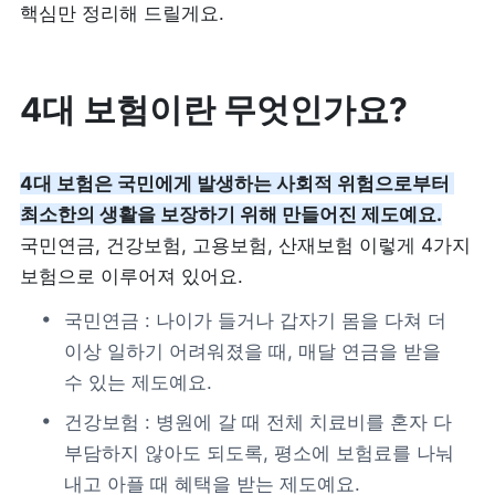
핵심만 정리해 드릴게요.
리뷰 모으기
NEW
4대 보험이란 무엇인가요?
업종별 기능
음식점
도소매
4대 보험은 국민에게 발생하는 사회적 위험으로부터 
카페・베이커리
최소한의 생활을 보장하기 위해 만들어진 제도예요.
도・소매업
국민연금, 건강보험, 고용보험, 산재보험 이렇게 4가지 
식당
보험으로 이루어져 있어요.
꽃집
국민연금 : 나이가 들거나 갑자기 몸을 다쳐 더 
술집・바
무인매장
이상 일하기 어려워졌을 때, 매달 연금을 받을 
수 있는 제도예요.
건강보험 : 병원에 갈 때 전체 치료비를 혼자 다 
서비스업
B2B
부담하지 않아도 되도록, 평소에 보험료를 나눠 
뷰티
SDK·API 연동
내고 아플 때 혜택을 받는 제도예요. 