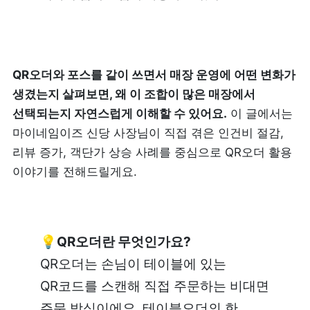
리뷰 모으기
NEW
업종별 기능
QR오더와 포스를 같이 쓰면서 매장 운영에 어떤 변화가 
생겼는지 살펴보면, 왜 이 조합이 많은 매장에서 
음식점
도소매
선택되는지 자연스럽게 이해할 수 있어요.
 이 글에서는 
카페・베이커리
마이네임이즈 신당 사장님이 직접 겪은 인건비 절감, 
도・소매업
리뷰 증가, 객단가 상승 사례를 중심으로 QR오더 활용 
식당
이야기를 전해드릴게요.
꽃집
술집・바
무인매장
💡QR오더란 무엇인가요?
QR오더는 손님이 테이블에 있는 
서비스업
B2B
QR코드를 스캔해 직접 주문하는 비대면 
뷰티
SDK·API 연동
주문 방식이에요. 테이블오더의 한 