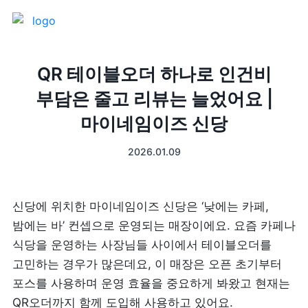
제품 소개
QR 테이블오더 하나로 인건비
부담은 줄고 리뷰는 늘었어요 |
프론트
매출 장부
마이네임이즈 신당
터미널
예약관리
2026.01.09
포스 프로그램
프랜차이즈
신당에 위치한 마이네임이즈 신당은 ‘낮에는 카페, 
고객관리
키오스크
밤에는 바’ 컨셉으로 운영되는 매장이에요. 요즘 카페나 
식당을 운영하는 사장님들 사이에서 테이블오더를 
픽업주문
고민하는 경우가 많은데요, 이 매장은 오픈 초기부터 
포스를 사용하며 운영 효율을 중요하게 봐왔고 현재는 
테이블주문
QR오더까지 함께 도입해 사용하고 있어요.