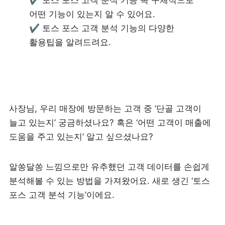
✔ 토스 포스 고객 분석 기능 속 구체적으로 
어떤 기능이 있는지 알 수 있어요.

리뷰 모으기
NEW
✔ 토스 포스 고객 분석 기능의 다양한 
활용팁을 알려드려요.
업종별 기능
음식점
도소매
카페・베이커리
도・소매업
사장님, 우리 매장에 방문하는 고객 중 ‘단골 고객이 
늘고 있는지’ 궁금하셨나요? 혹은 ‘어떤 고객이 매출에 
식당
꽃집
도움을 주고 있는지’ 알고 싶으셨나요? 
술집・바
무인매장
알쏭달쏭 느낌으로만 유추했던 고객 데이터를 손쉽게 
분석해볼 수 있는 방법을 가져왔어요. 새로 생긴 ‘토스 
포스 고객 분석 기능’이에요.
서비스업
B2B
뷰티
SDK·API 연동