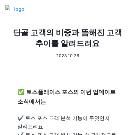
제품 소개
단골 고객의 비중과 뜸해진 고객
추이를 알려드려요
프론트
매출 장부
2023.10.26
터미널
예약관리
포스 프로그램
프랜차이즈
✅ 
토스플레이스 포스의 이번 업데이트 
고객관리
키오스크
소식에서는
픽업주문
✔ 토스 포스 고객 분석 기능이 무엇인지
알려드려요.

테이블주문