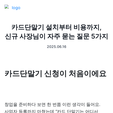
제품 소개
카드단말기 설치부터 비용까지,
신규 사장님이 자주 묻는 질문 5가지
프론트
매출 장부
2025.06.16
터미널
예약관리
포스 프로그램
프랜차이즈
카드단말기 신청이 처음이에요
고객관리
키오스크
픽업주문
창업을 준비하다 보면 한 번쯤 이런 생각이 들어요. 
테이블주문
사업자 등록까지 마쳤는데 “카드 단말기는 어디서 