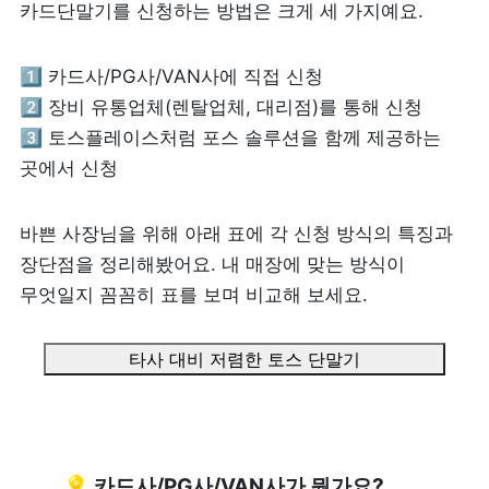
카드단말기를 신청하는 방법은 크게 세 가지예요.
피트니스
페이스패스
1️⃣ 카드사/PG사/VAN사에 직접 신청

2️⃣ 장비 유통업체(렌탈업체, 대리점)를 통해 신청

추천 조합
3️⃣ 토스플레이스처럼 포스 솔루션을 함께 제공하는 
곳에서 신청
사장님 스토리
혜택
바쁜 사장님을 위해 아래 표에 각 신청 방식의 특징과 
장단점을 정리해봤어요. 내 매장에 맞는 방식이 
대리점 홈페이지
무엇일지 꼼꼼히 표를 보며 비교해 보세요.
광고 제휴
타사 대비 저렴한 토스 단말기
고객 지원
상담 받기
💡 카드사/PG사/VAN사가 뭔가요?