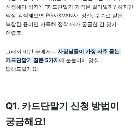
신청해야 하지?” “카드단말기 가격은 얼마일까? 하지만 
리뷰 모으기
NEW
막상 검색해보면 PG사&VAN사, 정산, 수수료 같은 
복잡한 용어만 가득해 정작 내가 궁금한 건 찾기 
업종별 기능
어렵죠.
음식점
도소매
그래서 이번 글에서는 
사장님들이 가장 자주 묻는 
카페・베이커리
카드단말기 질문 5가지
에 눈높이에 맞춰 
도・소매업
답해드릴게요!
식당
꽃집
술집・바
무인매장
Q1. 카드단말기 신청 방법이 
궁금해요!
서비스업
B2B
뷰티
SDK·API 연동