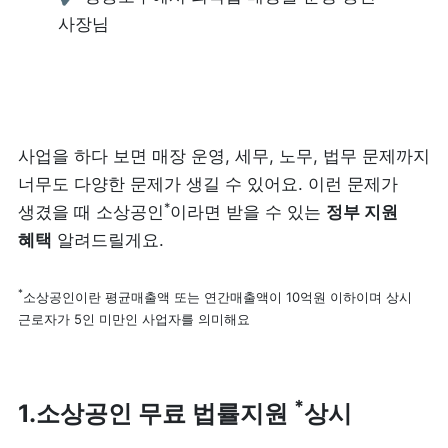
사장님
리뷰 모으기
NEW
업종별 기능
음식점
사업을 하다 보면 매장 운영, 세무, 노무, 법무 문제까지 
도소매
너무도 다양한 문제가 생길 수 있어요. 이런 문제가 
카페・베이커리
도・소매업
*
생겼을 때 소상공인
이라면 받을 수 있는 
정부 지원 
혜택
 알려드릴게요.
식당
꽃집
*
소상공인이란 평균매출액 또는 연간매출액이 10억원 이하이며 상시 
술집・바
무인매장
근로자가 5인 미만인 사업자를 의미해요
서비스업
B2B
*
1.
소상공인 무료 법률지원 
상시
뷰티
SDK·API 연동