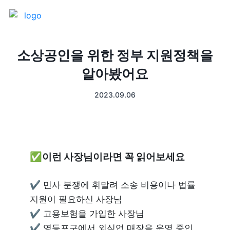
제품 소개
소상공인을 위한 정부 지원정책을
알아봤어요
프론트
매출 장부
2023.09.06
터미널
예약관리
포스 프로그램
프랜차이즈
✅
이런 사장님이라면 꼭 읽어보세요
고객관리
키오스크
✔ 민사 분쟁에 휘말려 소송 비용이나 법률 
픽업주문
지원이 필요하신 사장님

✔ 고용보험을 가입한 사장님

테이블주문
✔ 영등포구에서 외식업 매장을 운영 중인 