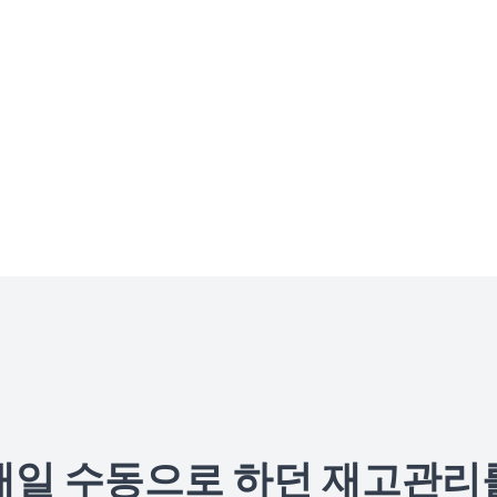
뿐 아니라
 휴대폰에서 무료로
안드로이드 태블릿용
아이패드용
맥북용
매일 수동으로 하던 재고관리