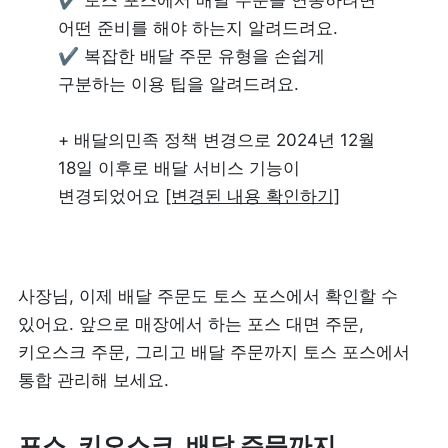
✔ 토스 포스에서 배달 주문을 연동하려면 
어떤 준비를 해야 하는지 알려드려요.

리뷰 모으기
NEW
✔ 복잡한 배달 주문 유형을 손쉽게 
구분하는 이용 팁을 알려드려요.

업종별 기능
+ 배달의민족 정책 변경으로 2024년 12월 
음식점
도소매
18일 이후로 배달 서비스 기능이 
카페・베이커리
변경되었어요 
[변경된 내용 확인하기]
도・소매업
식당
꽃집
사장님, 이제 배달 주문도 토스 포스에서 확인할 수 
술집・바
무인매장
있어요. 앞으로 매장에서 하는 포스 대면 주문, 
키오스크 주문, 그리고 배달 주문까지 토스 포스에서 
통합 관리해 보세요.
서비스업
B2B
뷰티
SDK·API 연동
포스, 키오스크, 배달 주문까지 
