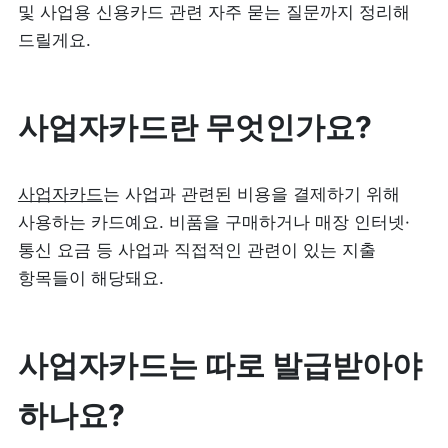
및 사업용 신용카드 관련 자주 묻는 질문까지 정리해 
리뷰 모으기
NEW
드릴게요.
업종별 기능
사업자카드란 무엇인가요?
음식점
도소매
카페・베이커리
사업자카드
는 사업과 관련된 비용을 결제하기 위해 
도・소매업
사용하는 카드예요. 비품을 구매하거나 매장 인터넷·
식당
통신 요금 등 사업과 직접적인 관련이 있는 지출 
꽃집
항목들이 해당돼요.
술집・바
무인매장
사업자카드는 따로 발급받아야 
서비스업
B2B
하나요?
뷰티
SDK·API 연동