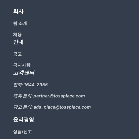
리뷰 모으기
NEW
회사
팀 소개
업종별 기능
채용
안내
음식점
도소매
공고
카페・베이커리
도・소매업
공지사항
고객센터
식당
꽃집
전화:
1644-2955
술집・바
무인매장
제휴 문의:
partner@tossplace.com
광고 문의:
ads_place@tossplace.com
윤리경영
서비스업
B2B
상담/신고
뷰티
SDK·API 연동