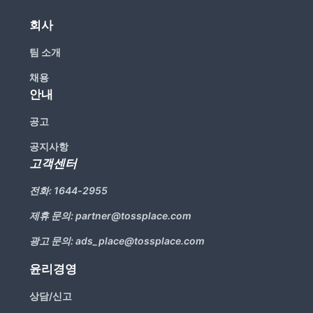
리뷰 모으기
NEW
회사
팀 소개
업종별 기능
채용
안내
음식점
도소매
공고
카페・베이커리
도・소매업
공지사항
고객센터
식당
꽃집
전화:
1644-2955
술집・바
무인매장
제휴 문의:
partner@tossplace.com
광고 문의:
ads_place@tossplace.com
윤리경영
서비스업
B2B
상담/신고
뷰티
SDK·API 연동