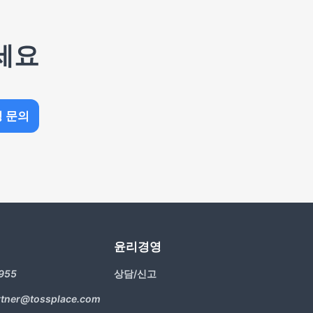
세요
팅 문의
윤리경영
955
상담/신고
rtner@tossplace.com